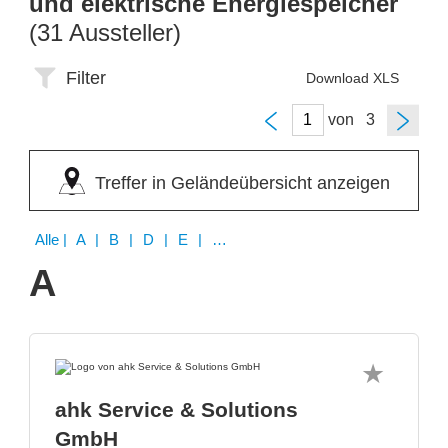
und elektrische Energiespeicher
(31 Aussteller)
Filter
Download XLS
von
Treffer in Geländeübersicht anzeigen
Alle
| A | B | D | E | F | G | H | I | J | K | L | N | P | Q | R | S | Z
A
ahk Service & Solutions
GmbH