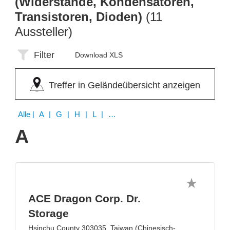
(Widerstände, Kondensatoren,
Transistoren, Dioden)
(11
Aussteller)
Filter
Download XLS
Treffer in Geländeübersicht anzeigen
Alle
| A | G | H | L | R | S | T
A
ACE Dragon Corp. Dr.
Storage
Hsinchu County 303035, Taiwan (Chinesisch-