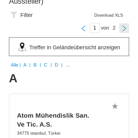
Aussteller)
Filter
Download XLS
von
Treffer in Geländeübersicht anzeigen
Alle
| A | B | C | D | E | I | L | M | Q | S | W
A
Atom Mühendislik San.
Ve Tic. A.S.
34775 istanbul, Türkei