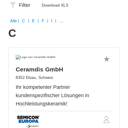
Filter
Download XLS
Alle
| C | E | F | I | M | N | P | S | T | U
C
Ceramdis GmbH
8352 Elsau, Schweiz
Ihr kompetenter Partner
kundenspezifischer Lösungen in
Hochleistungskeramik!