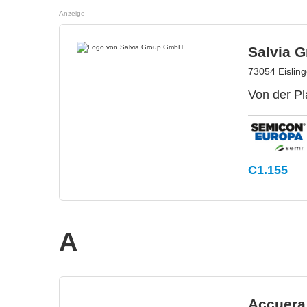
Anzeige
Salvia 
73054 Eislin
Von der Pl
C1.155
A
Accuera