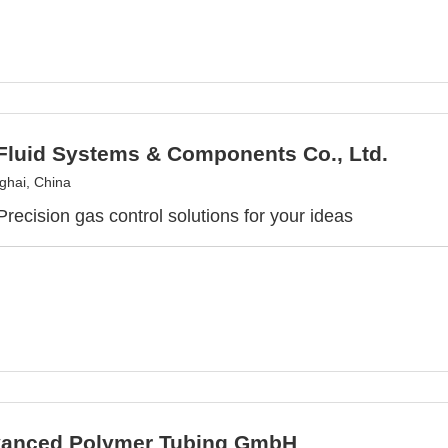
luid Systems & Components Co., Ltd.
hai, China
ecision gas control solutions for your ideas
anced Polymer Tubing GmbH