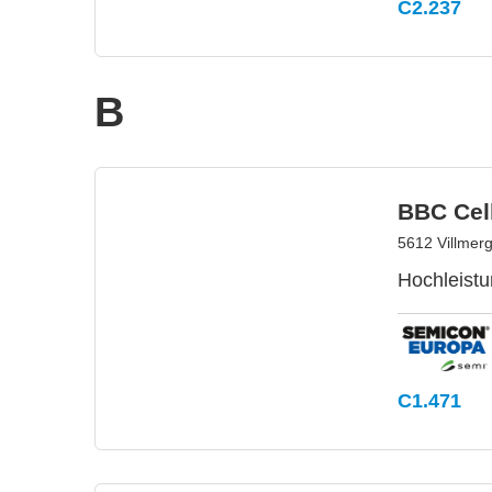
C2.237
B
BBC Cel
5612 Villmer
Hochleistu
C1.471