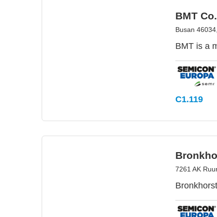
BMT Co.,
Busan 46034
BMT is a m
C1.119
Bronkhor
7261 AK Ruur
Bronkhorst