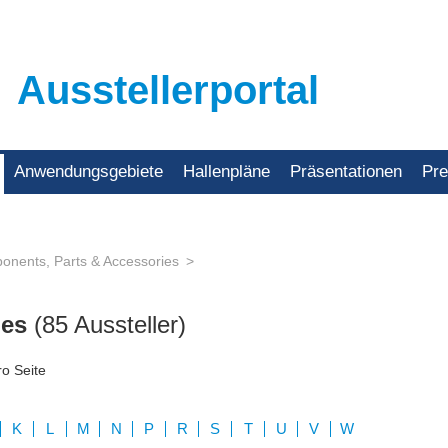
Ausstellerportal
Anwendungsgebiete
Hallenpläne
Präsentationen
Pr
nents, Parts & Accessories
ies
(85 Aussteller)
ro Seite
K
L
M
N
P
R
S
T
U
V
W