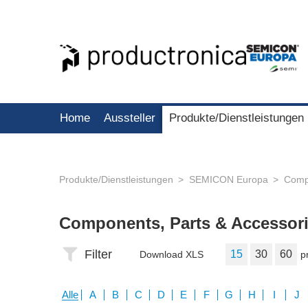
Home
Aussteller
Produkte/Dienstleistungen
Produkte/Dienstleistungen
SEMICON Europa
Compo
Components, Parts & Accessor
Filter
15
30
60
Download XLS
p
Alle
A
B
C
D
E
F
G
H
I
J