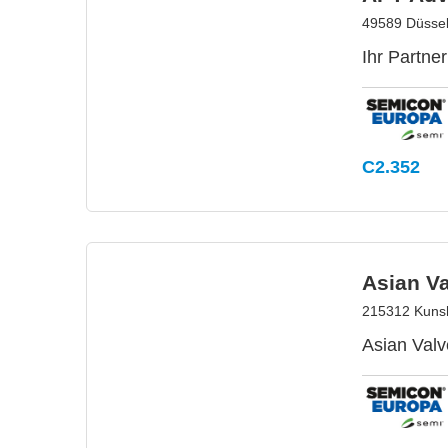
49589 Düssel
Ihr Partne
C2.352
Asian Va
215312 Kuns
Asian Valv