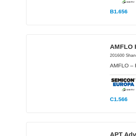
B1.656
AMFLO F
201600 Shang
AMFLO – Pr
C1.566
APT Adv