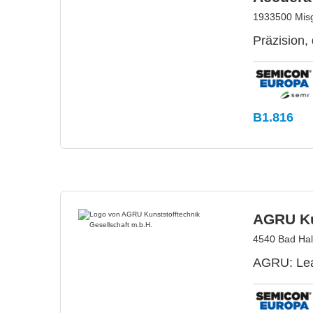
1933500 Misga
Präzision,
B1.816
AGRU Ku
4540 Bad Hall
AGRU: Lead