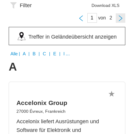
Filter
Download XLS
von
Treffer in Geländeübersicht anzeigen
Alle
| A | B | C | E | I | K | L | M | N | O | S | T | U | V | W | X
A
Accelonix Group
27000 Évreux, Frankreich
Accelonix liefert Ausrüstungen und
Software für Elektronik und