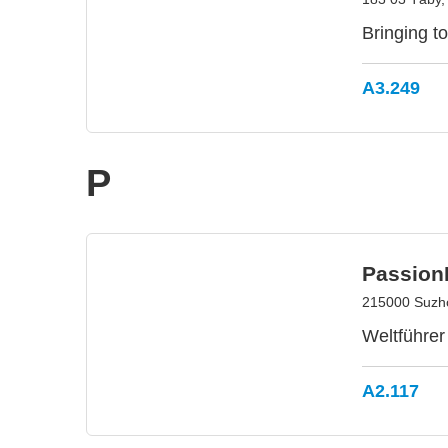
Bringing to
A3.249
P
PassionI
215000 Suzh
Weltführer
A2.117