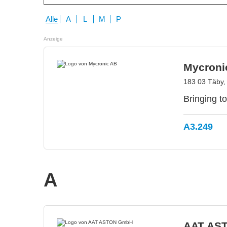
Alle
A
L
M
P
Anzeige
Mycroni
183 03 Täby
Bringing to
A3.249
A
AAT AS