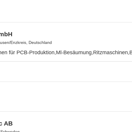
mbH
sen/Enzkreis, Deutschland
nen für PCB-Produktion,Ml-Besäumung,Ritzmaschinen,B
c AB
, Schweden