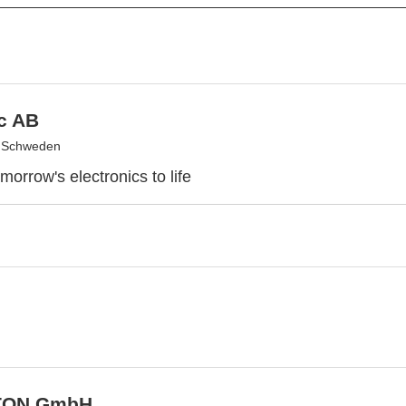
c AB
, Schweden
morrow's electronics to life
TON GmbH