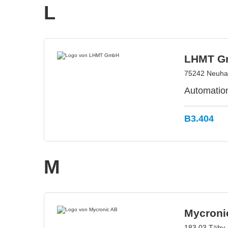
L
LHMT G
75242 Neuhau
Automatio
B3.404
M
Mycroni
183 03 Täby