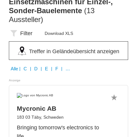
Einsetzmaschinen für Einzel-,
Sonder-Bauelemente
(13
Aussteller)
Filter
Download XLS
Treffer in Geländeübersicht anzeigen
Alle
| C | D | E | F | H | M | S | U | Y
Anzeige
Mycronic AB
183 03 Täby, Schweden
Bringing tomorrow's electronics to
life