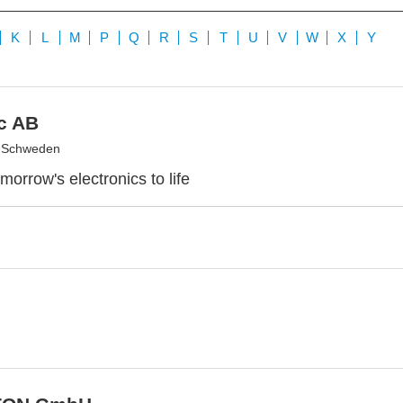
K
L
M
P
Q
R
S
T
U
V
W
X
Y
c AB
, Schweden
morrow's electronics to life