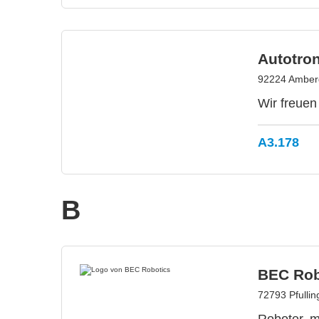
Autotro
92224 Amber
Wir freuen
A3.178
B
BEC Rob
72793 Pfulli