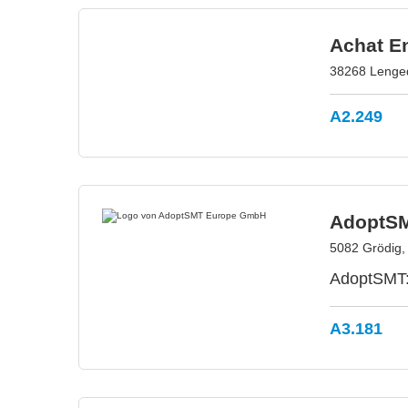
Achat E
38268 Lenge
A2.249
AdoptS
5082 Grödig,
AdoptSMT: 
A3.181