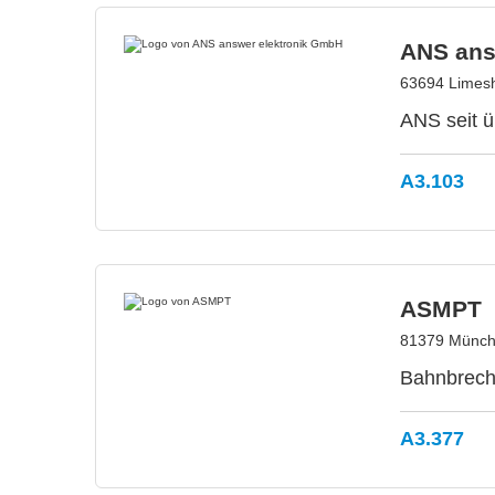
ANS ans
63694 Limesh
ANS seit ü
A3.103
ASMPT
81379 Münch
Bahnbreche
A3.377