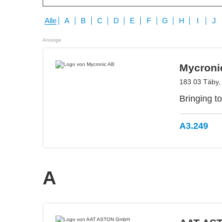
Alle
A
B
C
D
E
F
G
H
I
J
Anzeige
Mycroni
183 03 Täby
Bringing to
A3.249
A