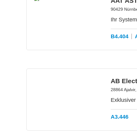
AAT AS
90429 Nürnbe
Ihr System
B4.404
AB Elect
28864 Ajalvir
Exklusive
A3.446