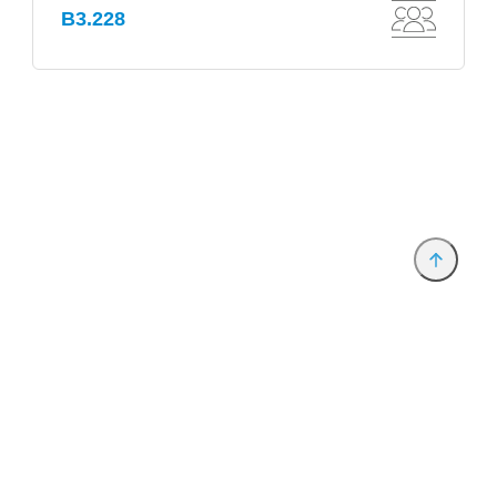
B3.228
Anbieter & Impressum
Datenschutz
Privatsphäre/Datenschutz
www.productronica.com