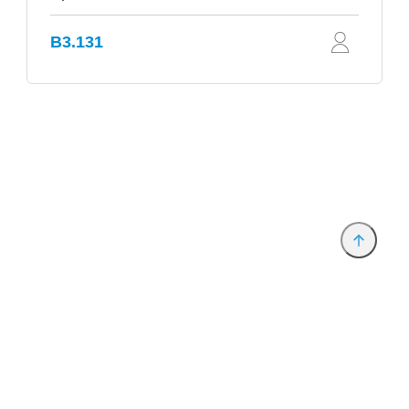
B3.131
Anbieter & Impressum
Datenschutz
Privatsphäre/Datenschutz