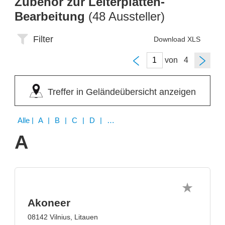
Zubehör zur Leiterplatten-
Bearbeitung
(48 Aussteller)
Filter
Download XLS
von
Treffer in Geländeübersicht anzeigen
Alle
| A | B | C | D | E | F | G | H | I | J | L | M | P | S | T | U | W | Y
A
Akoneer
08142 Vilnius, Litauen