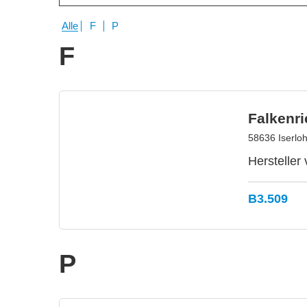
Alle
F
P
F
Falken
58636 Iserlo
Hersteller
B3.509
P