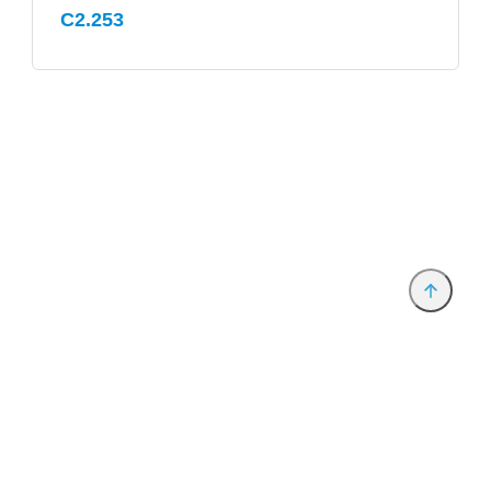
C2.253
Anbieter & Impressum
Datenschutz
Privatsphäre/Datenschutz