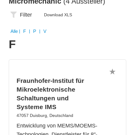
Micromechanic
(4 Aussteller)
Filter
Download XLS
Alle
| F | P | V
F
Fraunhofer-Institut für
Mikroelektronische
Schaltungen und
Systeme IMS
47057 Duisburg, Deutschland
Entwicklung von MEMS/MOEMS-
Technologien, Dienstleister für 8"-