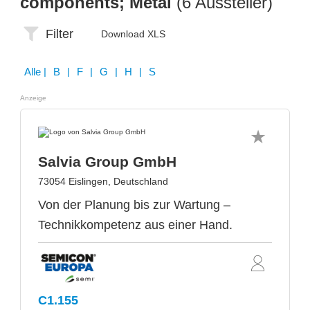
components; Metal
(6 Aussteller)
Filter
Download XLS
Alle
| B | F | G | H | S
Anzeige
Salvia Group GmbH
73054 Eislingen, Deutschland
Von der Planung bis zur Wartung –
Technikkompetenz aus einer Hand.
C1.155