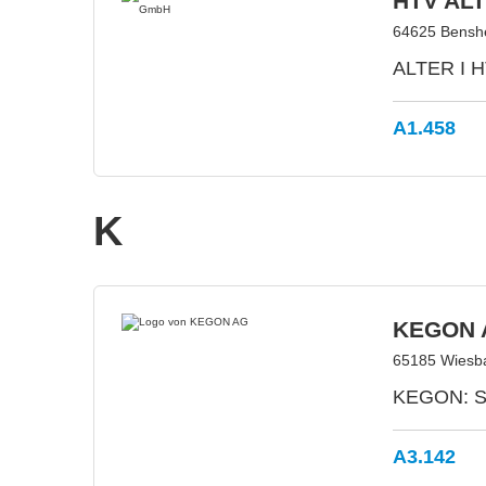
HTV AL
64625 Bensh
ALTER I HT
A1.458
K
KEGON 
65185 Wiesb
KEGON: Str
A3.142