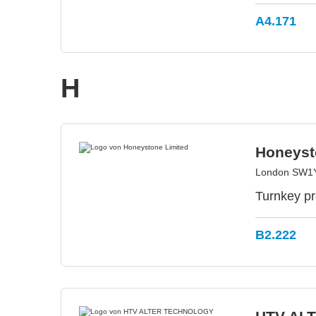
A4.171
H
Honeyst
London SW1Y
Turnkey pr
B2.222