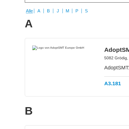
Alle
A
B
J
M
P
S
A
AdoptS
5082 Grödig,
AdoptSMT: 
A3.181
B