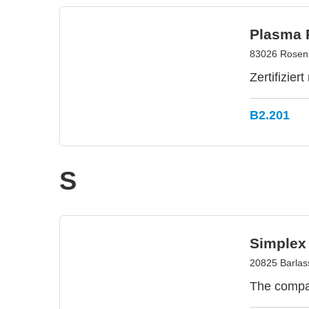
Plasma 
83026 Rosen
Zertifizie
B2.201
S
Simplex
20825 Barlass
The compa