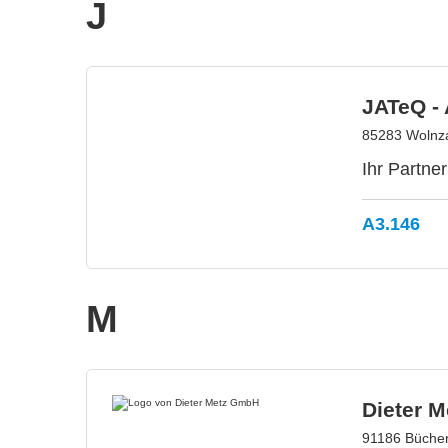
J
JATeQ -
85283 Wolnza
Ihr Partne
A3.146
M
Dieter 
91186 Büche