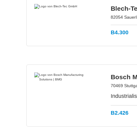
Blech-T
82054 Sauerl
B4.300
Bosch M
70469 Stuttga
Industrial
B2.426