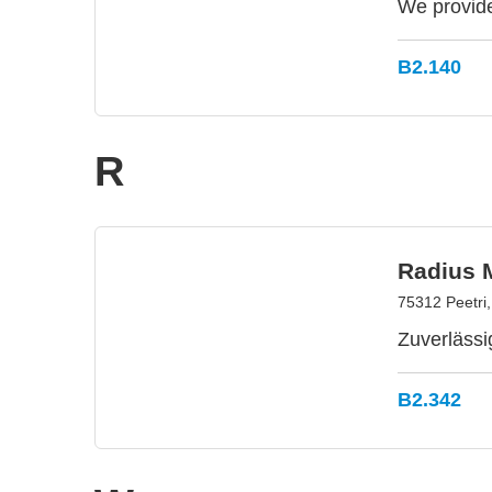
We provide
B2.140
R
Radius 
75312 Peetri,
Zuverlässi
B2.342