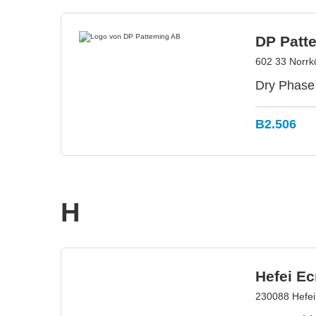
DP Patt
602 33 Norrk
Dry Phase 
B2.506
H
Hefei Ec
230088 Hefei