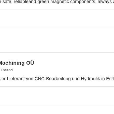
 safe, reliableand green magnetic components, always
Machining OÜ
 Estland
ger Lieferant von CNC-Bearbeitung und Hydraulik in Est