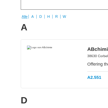
Alle
A
D
H
R
W
A
ABchimi
38630 Corbel
Offering t
A2.551
D