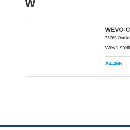
W
WEVO-C
73760 Ostfil
Wevo stell
A4.466