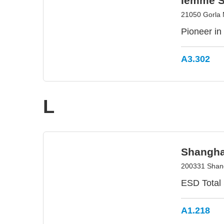
Iemme 
21050 Gorla M
Pioneer in
A3.302
L
Shanghai
200331 Shang
ESD Total 
A1.218