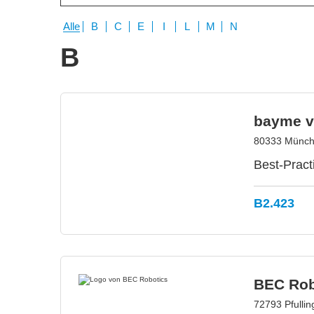
Alle
B
C
E
I
L
M
N
B
bayme vb
80333 Münch
Best-Pract
B2.423
BEC Rob
72793 Pfulli