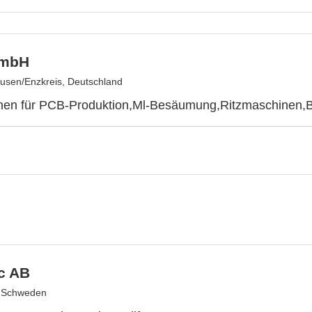
mbH
sen/Enzkreis, Deutschland
nen für PCB-Produktion,Ml-Besäumung,Ritzmaschinen,B
c AB
, Schweden