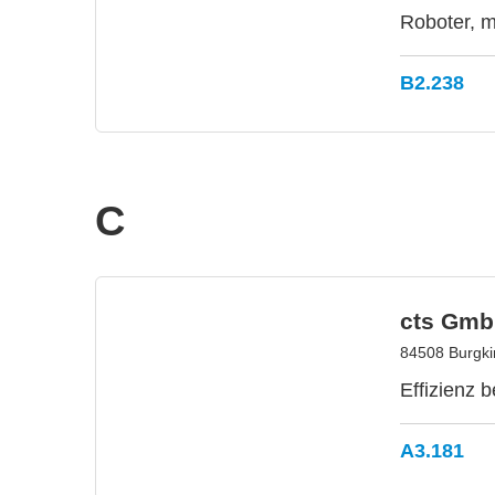
Roboter, m
B2.238
C
cts Gmb
84508 Burgki
Effizienz 
A3.181