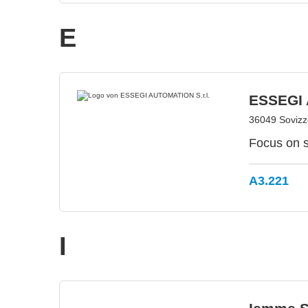
E
ESSEGI 
36049 Sovizzo
Focus on s
A3.221
I