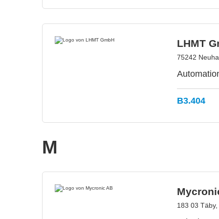
LHMT G
75242 Neuhau
Automatio
B3.404
M
Mycroni
183 03 Täby