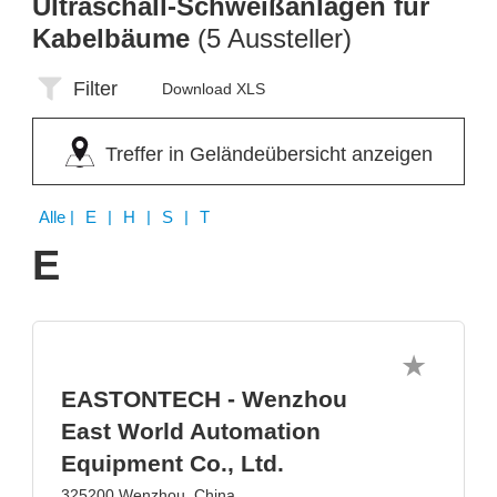
Ultraschall-Schweißanlagen für
Kabelbäume
(5 Aussteller)
Filter
Download XLS
Treffer in Geländeübersicht anzeigen
Alle
| E | H | S | T
E
EASTONTECH - Wenzhou
East World Automation
Equipment Co., Ltd.
325200 Wenzhou, China