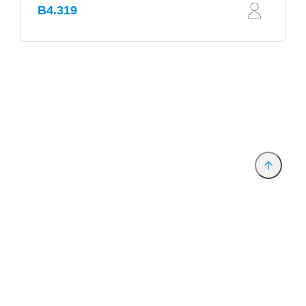
B4.319
Anbieter & Impressum
Datenschutz
Privatsphäre/Datenschutz
www.productronica.com