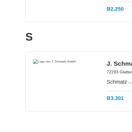
B2.250
S
J. Schm
72293 Glatte
Schmalz -
B3.301