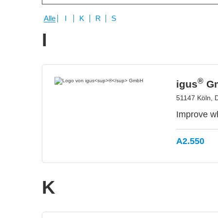
Alle
I
K
R
S
I
®
igus
G
51147 Köln, 
Improve wh
A2.550
K