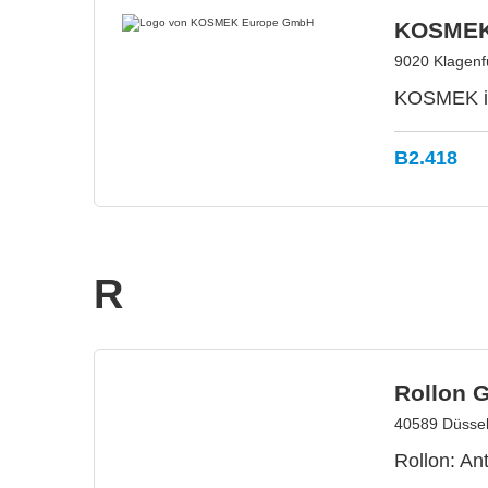
KOSMEK
9020 Klagenfu
KOSMEK ist
B2.418
R
Rollon 
40589 Düssel
Rollon: An