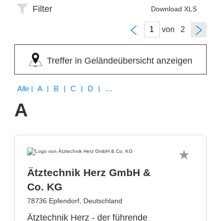
Filter
Download XLS
von
Treffer in Geländeübersicht anzeigen
Alle
| A | B | C | D | E | I | L | M | Q | S | W
A
Ätztechnik Herz GmbH &
Co. KG
78736 Epfendorf, Deutschland
Ätztechnik Herz - der führende