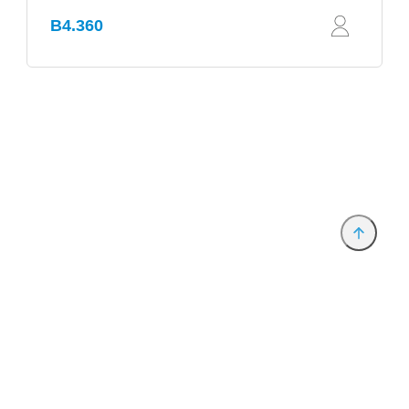
B4.360
Anbieter & Impressum
Datenschutz
Privatsphäre/Datenschutz