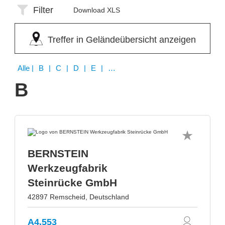
Filter
Download XLS
Treffer in Geländeübersicht anzeigen
Alle
| B | C | D | E | I | P | R
B
BERNSTEIN
Werkzeugfabrik
Steinrücke GmbH
42897 Remscheid, Deutschland
A4.553