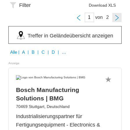
Filter
Download XLS
von
Treffer in Geländeübersicht anzeigen
Alle
| A | B | C | D | E | H | I | K | L | M | P | R | S | V | W | Z
Anzeige
Bosch Manufacturing
Solutions | BMG
70469 Stuttgart, Deutschland
Industrialisierungspartner für
Fertigungsequipment - Electronics &