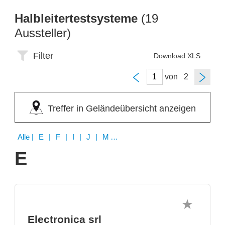
Halbleitertestsysteme
(19
Aussteller)
Filter
Download XLS
von
Treffer in Geländeübersicht anzeigen
Alle
| E | F | I | J | M | N | P | S | T | U | V
E
Electronica srl