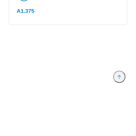
A1.375
Anbieter & Impressum
Datenschutz
Privatsphäre/Datenschutz