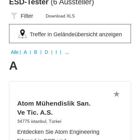
ESD-Tester
(6 Aussteller)
Filter
Download XLS
Treffer in Geländeübersicht anzeigen
Alle
| A | B | D | I | Q | W
A
Atom Mühendislik San.
Ve Tic. A.S.
34775 istanbul, Türkei
Entdecken Sie Atom Engineering