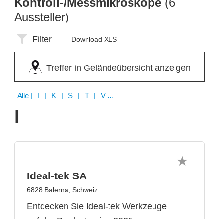
Kontroll-/Messmikroskope
(6
Aussteller)
Filter
Download XLS
Treffer in Geländeübersicht anzeigen
Alle
| I | K | S | T | V | Z
I
Ideal-tek SA
6828 Balerna, Schweiz
Entdecken Sie Ideal-tek Werkzeuge