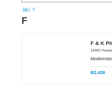
Alle
F
F
F & K P
14482 Potsd
Modernste 
B2.428