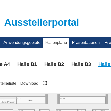
Ausstellerportal
Anwendungsgebiete
Hallenpläne
Präsentationen
Pr
le A4
Halle B1
Halle B2
Halle B3
Halle
ellerliste
Download
B4.421
B4.445
B4.455
Res.
China Pavilion
B4.446
B4.444
B4.438
B4.430
B4.424
B4.422