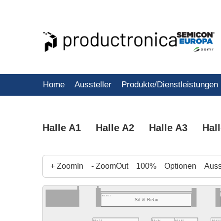
Home
Aussteller
Produkte/Dienstleistungen
Halle A1
Halle A2
Halle A3
Hal
+ ZoomIn
- ZoomOut
100%
Optionen
Ausst
B4.461
Sit & Relax
B4.450
B4.474
B4.464
B4.460