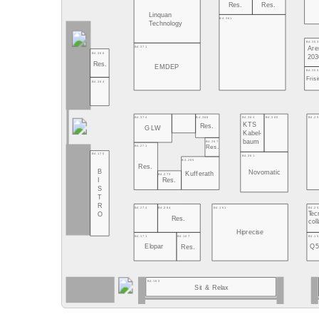
Res.
Res.
Linquan
B4.361
Technology
B4.353
B4.371
Are
B4.386
203
Res.
EMDEP
B4.355
Fris
B4.384
B4.364
B4.360
B4.2
B4.374
B4.368
KTS
Res.
GLW
Kabel-
baum
B4.267
B4.271
Res.
B4.175
B4.261
B4.265
Res.
B
Novomatic
Kufferath
B4.273
I
Res.
S
T
R
B4.161
B4.2
B4.274
B4.264
Tec
O
Res.
coll
Hiprecise
B4.1
B4.171
B4.167
Q
Elopar
Res.
B4.160
Sit & Relax