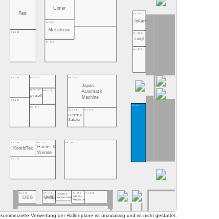
Ulmer
Res.
B4.500
Jokari
B4.307
Mecatronic
B4.319
B4.400
Lingl
B4.305
B4.300
B4.320
B4.318
B4.304
Japan
B4.PRO. EFF
B4.316
Automatic
pro.eff
Machine
B4.219
B4.101
B4.215
B4.209
B4.205
Ricardo &
Barbosa
B4.220
B4.214
B4.105
Harms &
KombiTec
Wende
B4.119
B4.118
B4.116
B4.108
B4.104
Design&
Lakes
OES
MWIB
Engineering
Precision
mmerzielle Verwertung der Hallenpläne ist unzulässig und ist nicht gestattet.