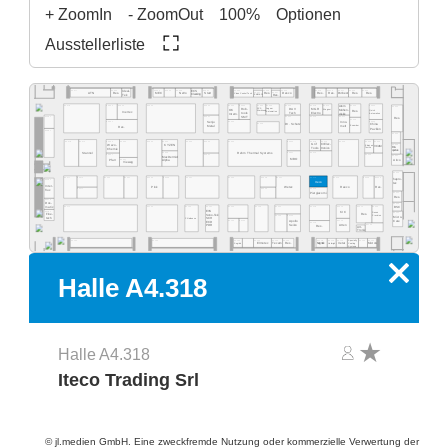
+ ZoomIn
- ZoomOut
100%
Optionen
Ausstellerliste
A4.555
A4.553
A4.549
A4.541
A4.535
A4.529
A4.523
A4.577
A4.565
A4.519
A4.513
A4.511
A4.505
A4.503
Ideal-
ECS
A4.531
A4.527
Res.
Desco
MEC
NeVo
Start
Res.
Res.
Purbest
Res.
Res.
ATN
Res.
Clean Control Tech
Cleaning
Tek
EMM&DI
Res.
Atom
A4.502
A4.578
A4.566
A4.560
A4.554
A4.540
A4.534
A4.532
A4.530
A4.526
A4.520
A4.518
A4.516
A4.506
A4.500
Rob-
Jaguar
DAV
MGR
SCS
Mühen-
OK
Wagner
Quick
Res.
Werkzeug
Automation
Inertec
tools
Tech
Electro
dislik
Automation
Intern.
SMT
A4.481
A4.441
A4.421
A4.419
A4.411
Res.
A4.409
A4.405
A4.461
A4.435
Senju
Inno-
A4.429
Dr. Schutz
China
Esamber
Metal
melt
Res.
Pavilion
A4.381
A4.400
A4.478
A4.470
A4.406
A4.404
A4.466
A4.460
A4.454
A4.450
A4.345
A4.442
A4.335
A4.420
A4.418
A4.416
A4.309
Grif
CI Elec-
Wevo-
A4.303
KYZEN
Ebruzen
VCAM
Bro-
tronics
Tools
Textile
Chemie
quetas
Rehm Thermal Systems
A4.349
A4.321
A4.315
Stannol
A4.305
A4.367
A4.341
A4.301
MacDermid
MBO
Airco
A4.361
Pfarr
Alpha
Vieweg
A4.300
A4.277
A4.370
A4.265
A4.261
A4.255
A4.249
A4.241
A4.235
A4.328
A4.221
A4.318
A4.215
A4.209
A4.205
hapro-
A4.281
Iteco
tec
Inter-
Pink
Wetec
Reeco
Res.
A4.271
A4.229
A4.219
flux
Piergiacomi
A4.201
Res.
A4.279
Dos-
A4.200
BSC
matix
A4.171
A4.155
A4.145
A4.141
A4.236
A4.129
A4.220
A4.218
A4.214
A4.210
A4.204
EVS
A4.181
KIC
Desen
A4.101
Fine-
Res.
Sono-Tek
Precision
A4.125
A4.123
Micro-
tech
Pillarhouse
SCH
A4.135
A4.133
A4.115
Care
Apollo
ECD
A4.119
Seiko
A4.105
Atten
PDR
Res.
Art-
Tronix
Specialty
A4.134
A4.126
A4.124
A4.120
A4.140
A4.118
A4.116
A4.114
A4.106
A4.102
A4.162
Elmotec
Tecam
Res.
Xetar
Segibiz
Magntek
Coating
Micron
Unibright
Systems
x
Halle A4.318
Halle A4.318
Iteco Trading Srl
© jl.medien GmbH. Eine zweckfremde Nutzung oder kommerzielle Verwertung der