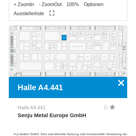
+ ZoomIn
- ZoomOut
100%
Optionen
Ausstellerliste
A4.555
A4.553
A4.549
A4.541
A4.535
A4.529
A4.523
A4.577
A4.565
A4.519
A4.513
A4.511
A4.505
A4.503
Ideal-
ECS
A4.531
A4.527
Res.
Desco
MEC
NeVo
Start
Res.
Res.
Purbest
Res.
Res.
ATN
Res.
Clean Control Tech
Cleaning
Tek
EMM&DI
Res.
Atom
A4.502
A4.578
A4.566
A4.560
A4.554
A4.540
A4.534
A4.532
A4.530
A4.526
A4.520
A4.518
A4.516
A4.506
A4.500
Rob-
Jaguar
DAV
MGR
SCS
Mühen-
OK
Wagner
Quick
Res.
Werkzeug
Automation
Inertec
tools
Tech
Electro
dislik
Automation
Intern.
SMT
A4.481
A4.441
A4.421
A4.419
A4.411
Res.
A4.409
A4.405
A4.461
A4.435
Senju
Inno-
A4.429
Dr. Schutz
China
Esamber
Metal
melt
Res.
Pavilion
A4.381
A4.400
A4.478
A4.470
A4.406
A4.404
A4.466
A4.460
A4.454
A4.450
A4.345
A4.442
A4.335
A4.420
A4.418
A4.416
A4.309
Grif
CI Elec-
Wevo-
A4.303
KYZEN
Ebruzen
VCAM
Bro-
tronics
Tools
Textile
Chemie
quetas
Rehm Thermal Systems
A4.349
A4.321
A4.315
Stannol
A4.305
A4.367
A4.341
A4.301
MacDermid
MBO
Airco
A4.361
Pfarr
Alpha
Vieweg
A4.300
A4.277
A4.370
A4.265
A4.261
A4.255
A4.249
A4.241
A4.235
A4.328
A4.221
A4.318
A4.215
A4.209
A4.205
hapro-
A4.281
Iteco
tec
Inter-
Pink
Wetec
Reeco
Res.
A4.271
A4.229
A4.219
flux
Piergiacomi
A4.201
Res.
A4.279
Dos-
A4.200
BSC
matix
A4.171
A4.155
A4.145
A4.141
A4.236
A4.129
A4.220
A4.218
A4.214
A4.210
A4.204
EVS
A4.181
KIC
Desen
A4.101
Fine-
Res.
Sono-Tek
Precision
A4.125
A4.123
Micro-
tech
Pillarhouse
SCH
A4.135
A4.133
A4.115
Care
Apollo
ECD
A4.119
Seiko
A4.105
Atten
PDR
Res.
Art-
Tronix
Specialty
A4.134
A4.126
A4.124
A4.120
A4.140
A4.118
A4.116
A4.114
A4.106
A4.102
A4.162
Elmotec
Tecam
Res.
Xetar
Segibiz
Magntek
Coating
Micron
Unibright
Systems
x
Halle A4.441
Halle A4.441
Senju Metal Europe GmbH
© jl.medien GmbH. Eine zweckfremde Nutzung oder kommerzielle Verwertung der