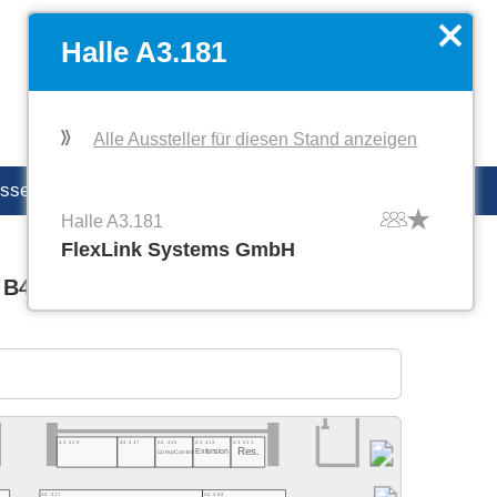
EN
Favoriten verwalten
x
Halle A3.181
Alle Aussteller für diesen Stand anzeigen
esse
productronica Careers
Halle A3.181
FlexLink Systems GmbH
 B4
Halle C1
Halle C2
A3.419
A3.417
A3.415
A3.413
A3.411
Res.
Extension
CompControl
A3.317
A3.404