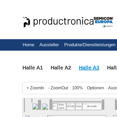
Home
Aussteller
Produkte/Dienstleistungen
Halle A1
Halle A2
Halle A3
Hal
+ ZoomIn
- ZoomOut
100%
Optionen
Ausst
A3.477
A3.469
A3.467
A3.465
Watt
CeTaQ
Irnas
db-matik
ASMPT
Laser
A3.377
A3.4