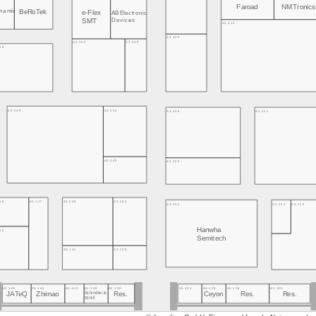
Faroad
NMTronics
namic
BeRoTek
e-Flex
AB Electronic
Devices
SMT
A3.323
A3.335
A3.343
A3.339
55
A3.249
A3.342
A3.338
A3.221
A3.245
A3.229
58
A3.147
A3.248
A3.244
A3.135
A3.224
A3.119
Hanwha
55
Semitech
A3.141
A3.139
A3.146
A3.144
A3.142
A3.140
A3.138
A3.134
A3.128
A3.126
A3.120
JATeQ
Schindler &
Ceyon
Zhimao
Res.
Res.
Res.
Schill