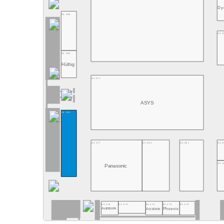
Dy
A3.480
A3.3
A3.380
Hüthig
A3.277
ASYS
A3.181
A3.177
A3.263
A3.261
A3.2
A3.1
Panasonic
A3.178
A3.176
A3.174
A3.172
A3.170
Accelonix
Phoenix
Autotronik