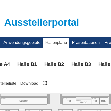
Ausstellerportal
Anwendungsgebiete
Hallenpläne
Präsentationen
Pr
le A4
Halle B1
Halle B2
Halle B3
Halle
ellerliste
Download
A3.451
A3.431
A3.423
A3.421
A3.427
Suneast
Res.
Res.
Res.
FACC
58
A3.454
A3.450
A3.446
A3.424
A3.422
A3.436