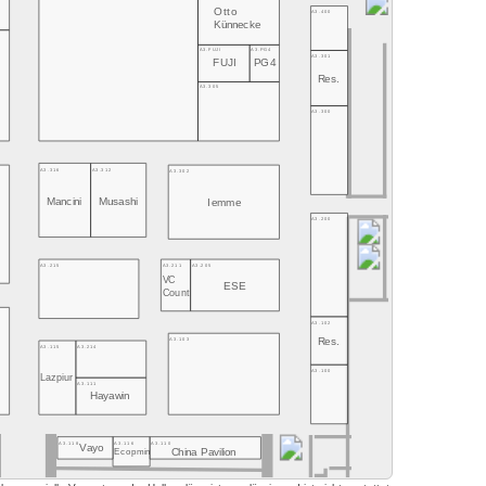
Otto
A3.400
Künnecke
A3.FUJI
A3.PG4
A3.301
FUJI
PG4
Res.
A3.305
A3.300
A3.316
A3.312
A3.302
Mancini
Musashi
Iemme
A3.200
A3.215
A3.211
A3.205
VC
ESE
Count
A3.102
A3.103
Res.
A3.115
A3.214
A3.100
Lazpiur
A3.111
Hayawin
A3.118
A3.116
A3.110
Vayo
China Pavilion
Ecopmin