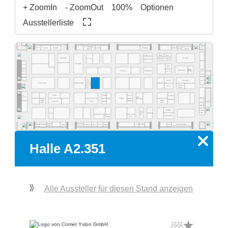
+ ZoomIn
- ZoomOut
100%
Optionen
Ausstellerliste
A2.569
A2.565
A2.563
A2.537
A2.527
A2.517
A2.555
A2.553
A2.551
A2.525
Zhejiang
A2.515
A2.511
Quins
Straub
Exelsius
Gerflor
Olamef
InnoCoat
KinTN
AD2P-SD
Gen3
A2.500
A2.562
A2.459
A2.560
A2.554
A2.550
A2.540
A2.532
A2.526
A2.520
A2.516
A2.505
A2.578
A2.568
Atlas
Res.
MP Elektronik
ES LINK
YJ Link
Robotas / Polyver
Techvalley
A2.431
MEK
A2.581
A2.461
Tecnolab
A2.477
A2.419
A2.417
Werksitz
DCT
A2.411
A2.405
A2.445
A2.441
A2.435
A2.433
A2.429
pb tec
A2.485
A2.415
MSTECH
Omron
HumiSeal
solutions
Quaser
C.I.F.
A2.400
Bosung
A2.481
Optilia
A2.301
A2.377
A2.363
A2.359
A2.444
A2.351
A2.335
A2.331
A2.329
A2.325
A2.414
A2.412
A2.343
Res.
LTHD
Pemtron
Arcadia
Koh Young
Weetech
Kulicke & Soffa
A2.323
A2.313
A2.305
Stratus
MB Auto-
FPC
Vision
mation
A2.300
A2.281
A2.215
A2.205
A2.277
A2.374
A2.366
A2.362
A2.259
A2.354
A2.348
A2.346
A2.239
A2.338
A2.229
A2.227
A2.320
A2.316
EPP
Semo
Lebert
Microtronic
XYZtec
Konradin
Kist +
Keyence
Göpel
Escherich
A2.275
A2.267
A2.261
A2.253
A2.249
A2.245
A2.237
A2.219
A2.201
Hans
A2.217
Haiku
LaserJob
PVA
Achat
Condair
A2.181
Kolb
Tech
A2.200
WNIE
A2.177
A2.165
A2.161
A2.159
A2.153
A2.248
A2.244
A2.139
A2.236
A2.129
A2.127
A2.121
A2.216
A2.101
Mergen
A2.105
Rocka
Print
Prey
robologs
HT-Eurep
A2.117
Tec
A2.149
A2.141
A2.135
PassionIOT
Statech
Res.
A2.118
A2.114
A2.104
A2.130
A2.126
A2.124
A2.122
A2.156
A2.154
A2.152
A2.150
A2.168
A2.160
Compo-
Inspectis
China Pavilion
SMT
Famecs
Res.
Zeda
BOS Technology
ADEKA
Tronstol
Extra-Eye
PrintTec
neers
x
Halle A2.351
Alle Aussteller für diesen Stand anzeigen