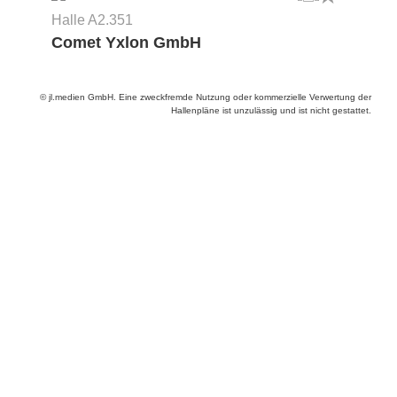
Halle A2.351
Comet Yxlon GmbH
© jl.medien GmbH. Eine zweckfremde Nutzung oder kommerzielle Verwertung der
Hallenpläne ist unzulässig und ist nicht gestattet.
Anbieter & Impressum
Datenschutz
Privatsphäre/Datenschutz