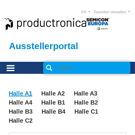
EN
Favoriten verwalten
Ausstellerportal
Halle A1
Halle A2
Halle A3
Halle A4
Halle B1
Halle B2
Halle B3
Halle B4
Halle C1
Halle C2