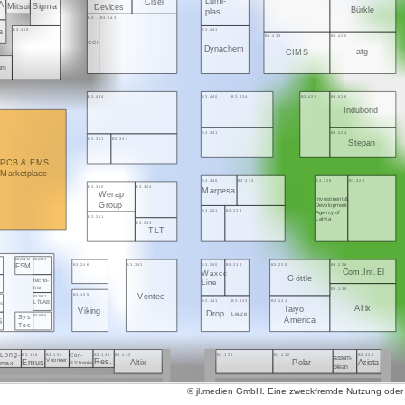
Lumi-
Cisel
A
Sigma
Mitsui
Devices
Bürkle
plas
B3..
B3.443
B3.455
B3.441
la
B3.433
B3.425
CCI
Dynachem
atg
CIMS
kem
B3.444
B3.440
B3.434
B3.428
B3.526
Indubond
B3.341
B3.424
B3.351
B3.343
Stepan
PCB & EMS
Marketplace
B3.340
B3.334
B3.228
B3.324
B3.350
B3.344
Marpesa
Werap
Investment &
Group
Development
B3.241
B3.233
Agency of
B3.251
Latvia
B3.243
TLT
B3.250/10
B3.250/9
B3.246
B3.242
B3.240
B3.234
B3.230
B3.226
G
FSM
Com.Int.El
Waxco
Göttle
tecno-
Line
tron
B3.135
B3.155
Ventec
B3.250/7
B3.141
B3.133
B3.131
LTLAB
ec
Altix
Taiyo
Viking
Drop
Leuze
Sys
B3.250/6
America
S
Tec
Long-
B3.156
B3.150
B3.146
B3.142
B3.136
B3.132
B3.124
Con-
assem-
Emus
Veoneer
Res.
Altix
Polar
Azista
SYtronic
max
blean
© jl.medien GmbH. Eine zweckfremde Nutzung oder ko