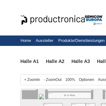
Home
Aussteller
Produkte/Dienstleistungen
Halle A1
Halle A2
Halle A3
Hal
+ ZoomIn
- ZoomOut
100%
Optionen
Ausst
B3.575
Sit & Relax
B3.568
B3.562
B3.560
B3.574