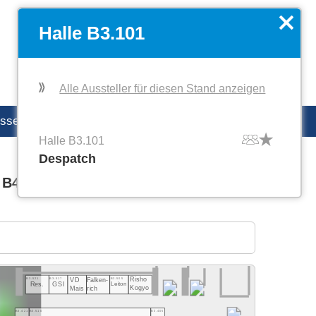
EN
Favoriten verwalten
x
Halle B3.101
Alle Aussteller für diesen Stand anzeigen
esse
productronica Careers
Halle B3.101
Despatch
 B4
Halle C1
Halle C2
B3.521
B3.517
B3.505
Risho
VD
Falken-
Res.
GSI
Leiton
Kogyo
rich
Mais
B3.421
B3.510
B3.405