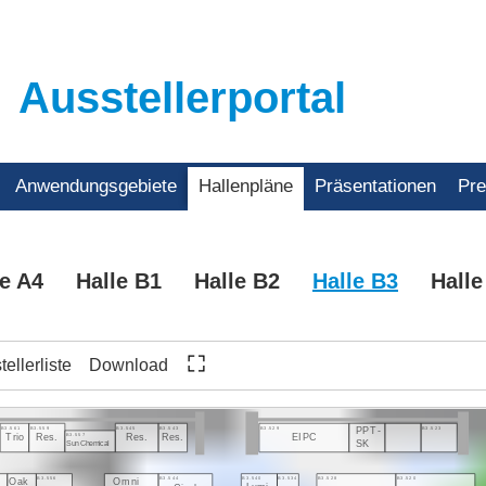
Ausstellerportal
Anwendungsgebiete
Hallenpläne
Präsentationen
Pr
le A4
Halle B1
Halle B2
Halle B3
Halle
ellerliste
Download
B3.561
B3.559
B3.545
B3.543
B3.529
B3.523
PPT-
B3.557
Trio
Res.
Res.
Res.
EIPC
SK
Sun Chemical
B3.556
B3.544
B3.540
B3.534
B3.528
B3.520
Omni
Oak