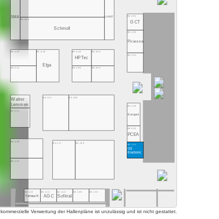
B3.401
SMA
LHMT
B3.415
GCT
Schmoll
B3.402
Piciesse
B3.416
B3.404
B3.420
B3.418
B3.301
HPTec
Elga
B3.309
B3.305
B3.321
B3.217
B3.205
Walter
Lemmen
B3.203
B3.221
Bungard
B3.202
PCEA
B3.220
B3.117
B3.105
B3.101
GS
Electronic
B3.121
B3.120
B3.114
B3.110
B3.106
B3.102
AGC
Sofitral
Yamauchi
mmerzielle Verwertung der Hallenpläne ist unzulässig und ist nicht gestattet.