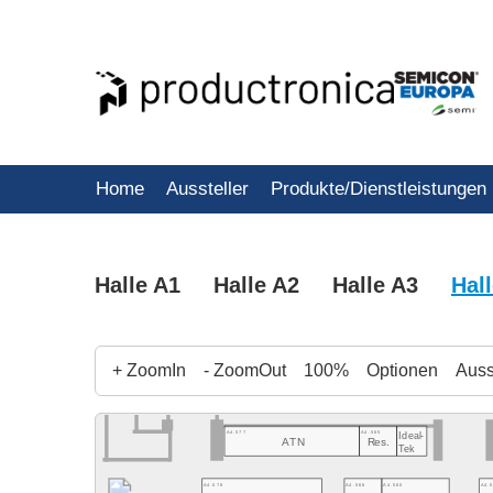
Home
Aussteller
Produkte/Dienstleistungen
Halle A1
Halle A2
Halle A3
Hal
+ ZoomIn
- ZoomOut
100%
Optionen
Ausst
A4.577
A4.565
Ideal-
ATN
Res.
Tek
A4.578
A4.566
A4.560
A4.