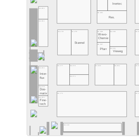
Inertec
A4.481
A4.461
Res.
A4.381
A4.478
A4.470
A4.466
A4.460
A4.
Wevo-
Chemie
Stannol
A4.367
A4.361
Pfarr
Vieweg
A4.277
A4.370
A4.265
A4.261
A4.
A4.281
Inter-
A4.271
flux
A4.279
Dos-
matix
A4.171
A4.
A4.181
Fine-
tech
A4.162