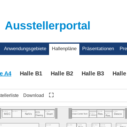
Ausstellerportal
Anwendungsgebiete
Hallenpläne
Präsentationen
Pr
le A4
Halle B1
Halle B2
Halle B3
Halle
ellerliste
Download
A4.555
A4.553
A4.549
A4.541
A4.535
A4.529
A4.523
ECS
A4.531
A4.527
Res.
Desco
MEC
NeVo
Start
Clean Control Tech
Cleaning
EMM&DI
Res.
554
A4.540
A4.534
A4.532
A4.530
A4.526
A4.520
Jaguar