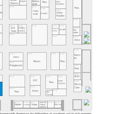
MGR
Mühen-
Wagner
Quick
Res.
Electro
dislik
Automation
A4.419
A4.411
Res.
A4.409
A4.405
Inno-
utz
China
Esamber
melt
Pavilion
A4.400
A4.406
A4.404
A4.418
A4.416
A4.309
Grif
CI Elec-
A4.303
Ebruzen
VCAM
Bro-
tronics
Tools
Textile
quetas
A4.315
A4.305
A4.301
O
Airco
A4.300
A4.318
A4.215
A4.209
A4.205
hapro-
Iteco
tec
Reeco
Res.
A4.219
Piergiacomi
A4.201
Res.
A4.200
BSC
A4.218
A4.214
A4.210
A4.204
KIC
Desen
A4.101
Res.
Precision
Micro-
A4.115
Care
o
A4.119
o
A4.105
Atten
Res.
Art-
Tronix
Specialty
A4.118
A4.116
A4.114
A4.106
A4.102
Xetar
Magntek
Coating
Micron
Unibright
Systems
mmerzielle Verwertung der Hallenpläne ist unzulässig und ist nicht gestattet.