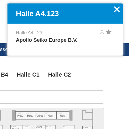
EN
Favoriten verwalten
x
Halle A4.123
Halle A4.123
Apollo Seiko Europe B.V.
esse
productronica Careers
 B4
Halle C1
Halle C2
A4.519
A4.513
A4.511
A4.505
A4.503
Res.
Res.
Purbest
Res.
Res.
Atom
A4.502
A4.518
A4.516
A4.506
A4.500