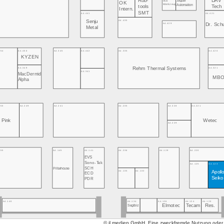
Rob-
DAV
SCS
OK
Werkzeug
Automation
tools
Tech
Intern.
SMT
A4.441
A4.421
A4.435
Senju
A4.429
Dr. Sch
Metal
454
A4.450
A4.345
A4.442
A4.335
A4.420
KYZEN
Rehm Thermal Systems
A4.349
A4.321
A4.341
MacDermid
MB
Alpha
255
A4.249
A4.241
A4.235
A4.328
A4.221
Pink
Wetec
A4.229
155
A4.145
A4.141
A4.236
A4.129
A4.220
EVS
Sono-Tek
A4.125
A4.123
Pillarhouse
SCH
A4.135
A4.133
Apoll
ECD
Seik
PDR
A4.134
A4.126
A4.124
A4.120
A4.140
Elmotec
Tecam
Res.
Segibiz
© jl.medien GmbH. Eine zweckfremde Nutzung oder ko