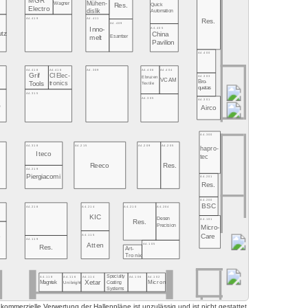
MGR
Mühen-
Wagner
Quick
Res.
Electro
dislik
Automation
A4.419
A4.411
Res.
A4.409
A4.405
Inno-
utz
China
Esamber
melt
Pavilion
A4.400
A4.406
A4.404
A4.418
A4.416
A4.309
Grif
CI Elec-
A4.303
Ebruzen
VCAM
Bro-
tronics
Tools
Textile
quetas
A4.315
A4.305
A4.301
O
Airco
A4.300
A4.318
A4.215
A4.209
A4.205
hapro-
Iteco
tec
Reeco
Res.
A4.219
Piergiacomi
A4.201
Res.
A4.200
BSC
A4.218
A4.214
A4.210
A4.204
KIC
Desen
A4.101
Res.
Precision
Micro-
A4.115
Care
o
A4.119
o
A4.105
Atten
Res.
Art-
Tronix
Specialty
A4.118
A4.116
A4.114
A4.106
A4.102
Xetar
Magntek
Coating
Micron
Unibright
Systems
mmerzielle Verwertung der Hallenpläne ist unzulässig und ist nicht gestattet.