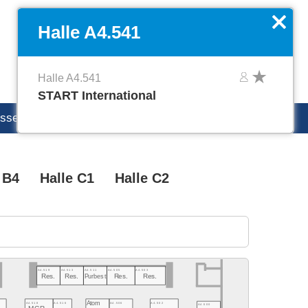
EN
Favoriten verwalten
x
Halle A4.541
Halle A4.541
START International
esse
productronica Careers
 B4
Halle C1
Halle C2
A4.519
A4.513
A4.511
A4.505
A4.503
Res.
Res.
Purbest
Res.
Res.
Atom
A4.502
A4.518
A4.516
A4.506
A4.500