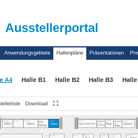
Ausstellerportal
Anwendungsgebiete
Hallenpläne
Präsentationen
Pr
le A4
Halle B1
Halle B2
Halle B3
Halle
ellerliste
Download
A4.555
A4.553
A4.549
A4.541
A4.535
A4.529
A4.523
ECS
A4.531
A4.527
Res.
Desco
MEC
NeVo
Start
Clean Control Tech
Cleaning
EMM&DI
Res.
554
A4.540
A4.534
A4.532
A4.530
A4.526
A4.520
Jaguar