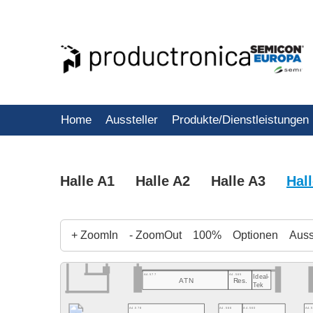
Home
Aussteller
Produkte/Dienstleistungen
Halle A1
Halle A2
Halle A3
Hal
+ ZoomIn
- ZoomOut
100%
Optionen
Ausst
A4.577
A4.565
Ideal-
ATN
Res.
Tek
A4.578
A4.566
A4.560
A4.