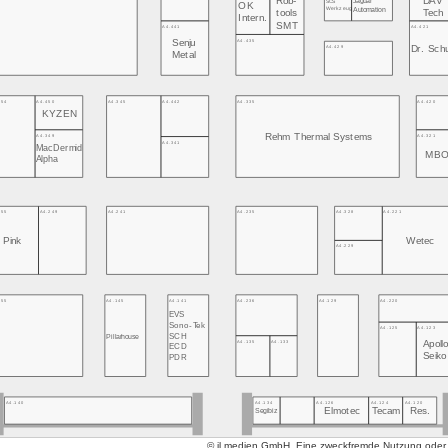
Rob-
DAV
SCS
OK
Werkzeug
Automation
tools
Tech
Intern.
SMT
A4.441
A4.421
A4.435
Senju
A4.429
Dr. Sch
Metal
454
A4.450
A4.345
A4.442
A4.335
A4.420
KYZEN
Rehm Thermal Systems
A4.349
A4.321
A4.341
MacDermid
MB
Alpha
255
A4.249
A4.241
A4.235
A4.328
A4.221
Pink
Wetec
A4.229
155
A4.145
A4.141
A4.236
A4.129
A4.220
EVS
Sono-Tek
A4.125
A4.123
Pillarhouse
SCH
A4.135
A4.133
Apoll
ECD
Seik
PDR
A4.134
A4.126
A4.124
A4.120
A4.140
Elmotec
Tecam
Res.
Segibiz
© jl.medien GmbH. Eine zweckfremde Nutzung oder ko