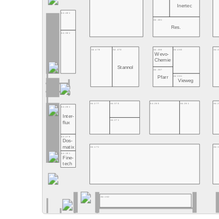
Inertec
A4.481
A4.461
Res.
A4.381
A4.478
A4.470
A4.466
A4.460
A4.
Wevo-
Chemie
Stannol
A4.367
A4.361
Pfarr
Vieweg
A4.277
A4.370
A4.265
A4.261
A4.
A4.281
Inter-
A4.271
flux
A4.279
Dos-
matix
A4.171
A4.
A4.181
Fine-
tech
A4.162