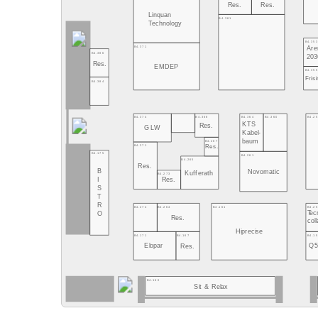
Res.
Res.
Linquan
B4.361
Technology
B4.353
B4.371
Are
B4.386
203
Res.
EMDEP
B4.355
Fris
B4.384
B4.364
B4.360
B4.2
B4.374
B4.368
KTS
Res.
GLW
Kabel-
baum
B4.267
B4.271
Res.
B4.175
B4.261
B4.265
Res.
B
Novomatic
Kufferath
B4.273
I
Res.
S
T
R
B4.161
B4.2
B4.274
B4.264
Tec
O
Res.
coll
Hiprecise
B4.1
B4.171
B4.167
Q
Elopar
Res.
B4.160
Sit & Relax