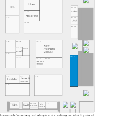
Ulmer
Res.
B4.500
Jokari
B4.307
Mecatronic
B4.319
B4.400
Lingl
B4.305
B4.300
B4.320
B4.318
B4.304
Japan
B4.PRO. EFF
B4.316
Automatic
pro.eff
Machine
B4.219
B4.101
B4.215
B4.209
B4.205
Ricardo &
Barbosa
B4.220
B4.214
B4.105
Harms &
KombiTec
Wende
B4.119
B4.118
B4.116
B4.108
B4.104
Design&
Lakes
OES
MWIB
Engineering
Precision
mmerzielle Verwertung der Hallenpläne ist unzulässig und ist nicht gestattet.