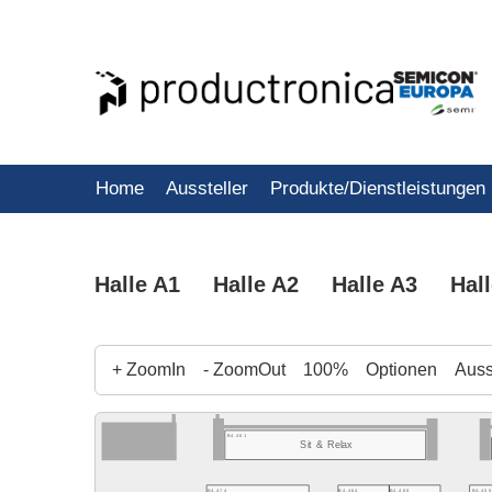
Home
Aussteller
Produkte/Dienstleistungen
Halle A1
Halle A2
Halle A3
Hal
+ ZoomIn
- ZoomOut
100%
Optionen
Ausst
B4.461
Sit & Relax
B4.450
B4.474
B4.464
B4.460