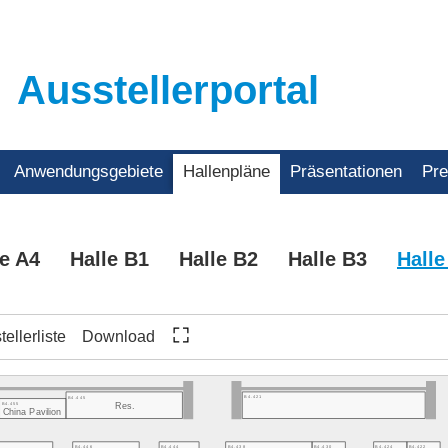
Ausstellerportal
Anwendungsgebiete
Hallenpläne
Präsentationen
Pr
le A4
Halle B1
Halle B2
Halle B3
Halle
ellerliste
Download
B4.421
B4.445
B4.455
Res.
China Pavilion
B4.446
B4.444
B4.438
B4.430
B4.424
B4.422