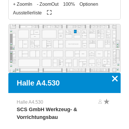
+ ZoomIn
- ZoomOut
100%
Optionen
Ausstellerliste
A4.555
A4.553
A4.549
A4.541
A4.535
A4.529
A4.523
A4.577
A4.565
A4.519
A4.513
A4.511
A4.505
A4.503
Ideal-
ECS
A4.531
A4.527
Res.
Desco
MEC
NeVo
Start
Res.
Res.
Purbest
Res.
Res.
ATN
Res.
Clean Control Tech
Cleaning
Tek
EMM&DI
Res.
Atom
A4.502
A4.578
A4.566
A4.560
A4.554
A4.540
A4.534
A4.532
A4.530
A4.526
A4.520
A4.518
A4.516
A4.506
A4.500
Rob-
Jaguar
DAV
MGR
SCS
Mühen-
OK
Wagner
Quick
Res.
Werkzeug
Automation
Inertec
tools
Tech
Electro
dislik
Automation
Intern.
SMT
A4.481
A4.441
A4.421
A4.419
A4.411
Res.
A4.409
A4.405
A4.461
A4.435
Senju
Inno-
A4.429
Dr. Schutz
China
Esamber
Metal
melt
Res.
Pavilion
A4.381
A4.400
A4.478
A4.470
A4.406
A4.404
A4.466
A4.460
A4.454
A4.450
A4.345
A4.442
A4.335
A4.420
A4.418
A4.416
A4.309
Grif
CI Elec-
Wevo-
A4.303
KYZEN
Ebruzen
VCAM
Bro-
tronics
Tools
Textile
Chemie
quetas
Rehm Thermal Systems
A4.349
A4.321
A4.315
Stannol
A4.305
A4.367
A4.341
A4.301
MacDermid
MBO
Airco
A4.361
Pfarr
Alpha
Vieweg
A4.300
A4.277
A4.370
A4.265
A4.261
A4.255
A4.249
A4.241
A4.235
A4.328
A4.221
A4.318
A4.215
A4.209
A4.205
hapro-
A4.281
Iteco
tec
Inter-
Pink
Wetec
Reeco
Res.
A4.271
A4.229
A4.219
flux
Piergiacomi
A4.201
Res.
A4.279
Dos-
A4.200
BSC
matix
A4.171
A4.155
A4.145
A4.141
A4.236
A4.129
A4.220
A4.218
A4.214
A4.210
A4.204
EVS
A4.181
KIC
Desen
A4.101
Fine-
Res.
Sono-Tek
Precision
A4.125
A4.123
Micro-
tech
Pillarhouse
SCH
A4.135
A4.133
A4.115
Care
Apollo
ECD
A4.119
Seiko
A4.105
Atten
PDR
Res.
Art-
Tronix
Specialty
A4.134
A4.126
A4.124
A4.120
A4.140
A4.118
A4.116
A4.114
A4.106
A4.102
A4.162
Elmotec
Tecam
Res.
Xetar
Segibiz
Magntek
Coating
Micron
Unibright
Systems
x
Halle A4.530
Halle A4.530
SCS GmbH Werkzeug- &
Vorrichtungsbau