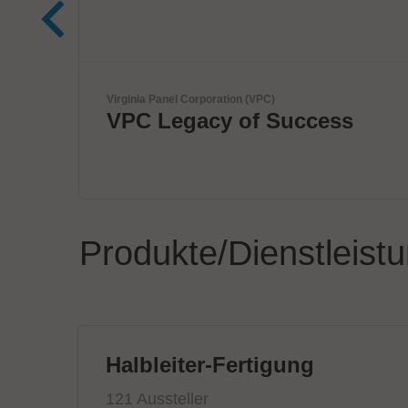
Velomax Systems Pte. Ltd.
ccess
World's fastest IC
programmer.
Produkte/Dienstleist
Halbleiter-Fertigung
121 Aussteller