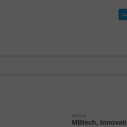
Zu
MBtech
MBtech, Innovat