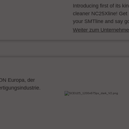
Introducing first of its k
cleaner NC25Xline! Get 
your SMTline and say g
Weiter zum Unternehmen
CON Europa, der
ertigungsindustrie.