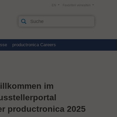
EN
Favoriten verwalten
esse
productronica Careers
illkommen im
usstellerportal
er productronica 2025