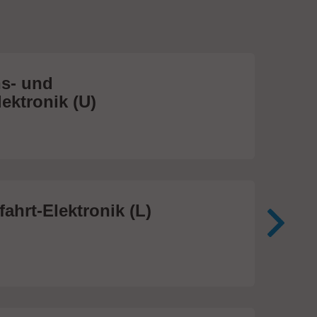
s- und
Me
ektronik (U)
(S
474
ahrt-Elektronik (L)
Me
In
81 