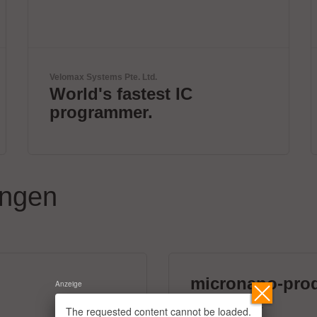
Yamaha Robotics
DISCOVER 1 STOP
SMART SOLUTION
ungen
micronano-pro
Anzeige
39 Aussteller
The requested content cannot be loaded.