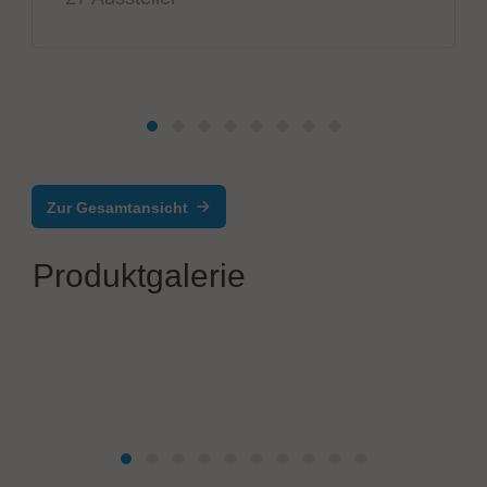
Zur Gesamtansicht
Produktgalerie
Systech Europe GmbH
APT-2600FD